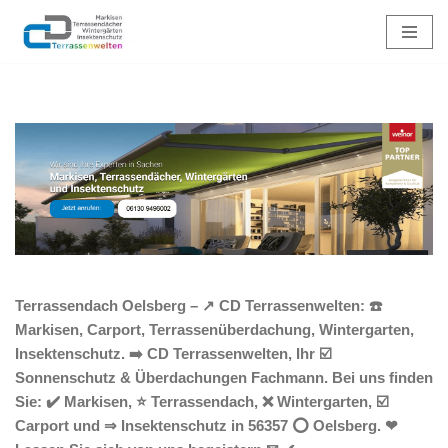
Zum
Inhalt
springen
Terrassendach Oelsberg – ↗️ CD Terrassenwelten: ☎️
Markisen, Carport, Terrassenüberdachung, Wintergarten,
Insektenschutz. ➡️ CD Terrassenwelten, Ihr ☑️
Sonnenschutz & Überdachungen Fachmann. Bei uns finden
Sie: ✔️ Markisen, ⭐ Terrassendach, ❌ Wintergarten, ☑️
Carport und ⇒ Insektenschutz in 56357 ⭕ Oelsberg. ❤