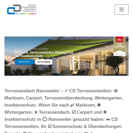
Zum
Inhalt
springen
Terrassendach Ransweiler – ↗️ CD Terrassenwelten: ☎️
Markisen, Carport, Terrassenüberdachung, Wintergarten,
Insektenschutz. Wenn Sie nach ✔️ Markisen, ✺
Wintergarten, ★ Terrassendach, ☑️ Carport und ✹
Insektenschutz in ⭕ Ransweiler gesucht haben: ➡️ CD
Terrassenwelten, Ihr ☑️ Sonnenschutz & Überdachungen