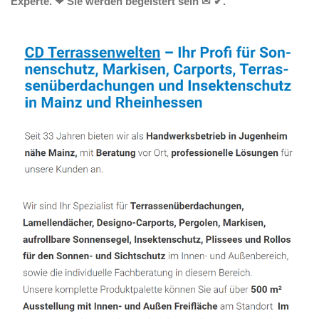
Experte. ❤ Sie werden begeistert sein ✉ ✔.