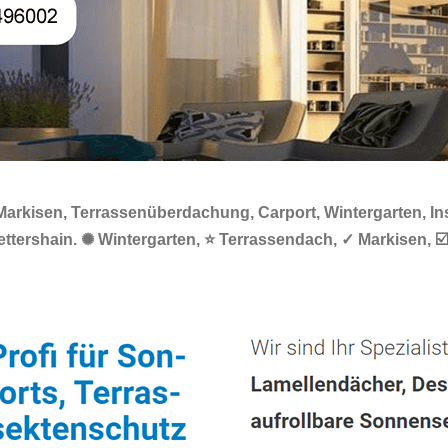
Markisen, Terrassenüberdachung, Carport, Wintergarten, Ins
rshain. ✺ Wintergarten, ⭐ Terrassendach, ✓ Markisen, ☑️ 