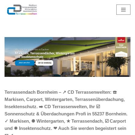
Zum
Inhalt
springen
Terrassendach Bornheim – ↗️ CD Terrassenwelten: ☎️
Markisen, Carport, Wintergarten, Terrassenüberdachung,
Insektenschutz. ➡️ CD Terrassenwelten, Ihr ☑️
Sonnenschutz & Überdachungen Profi in 55237 Bornheim.
✓ Markisen, ✺ Wintergarten, ★ Terrassendach, ☑️ Carport
und ✹ Insektenschutz. ❤ Auch Sie werden begeistert sein