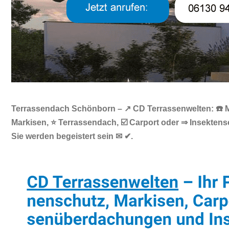
Terrassendach Schönborn – ↗️ CD Terrassenwelten: ☎️ M
Markisen, ⭐ Terrassendach, ☑️ Carport oder ⇒ Insekte
Sie werden begeistert sein ✉ ✔.