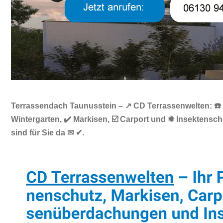
Terrassendach Taunusstein – ↗️ CD Terrassenwelten: ☎️
Wintergarten, ✔️ Markisen, ☑️ Carport und ✹ Insektens
sind für Sie da ✉ ✔.