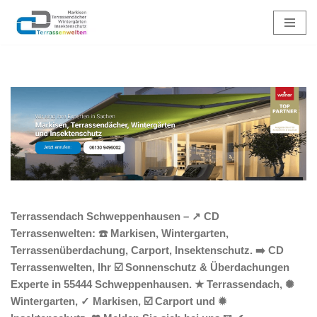
Zum
Inhalt
springen
Terrassendach Schweppenhausen – ↗️ CD
Terrassenwelten: ☎️ Markisen, Wintergarten,
Terrassenüberdachung, Carport, Insektenschutz. ➡️ CD
Terrassenwelten, Ihr ☑️ Sonnenschutz & Überdachungen
Experte in 55444 Schweppenhausen. ★ Terrassendach, ✺
Wintergarten, ✓ Markisen, ☑️ Carport und ✹