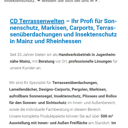
Insektenschutz. ❤ Melden Sie sich bei uns ✉ ✔.