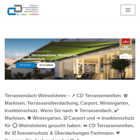
Zum
Inhalt
springen
Terrassendach Weinolsheim – ↗️ CD Terrassenwelten: ☎️
Markisen, Terrassenüberdachung, Carport, Wintergarten,
Insektenschutz. Wenn Sie nach ★ Terrassendach, ✔️
Markisen, ✺ Wintergarten, ☑️ Carport und ⇒ Insektenschutz
für ⭕ Weinolsheim gesucht haben: ➡️ CD Terrassenwelten,
Ihr ☑️ Sonnenschutz & Überdachungen Fachmann. ❤