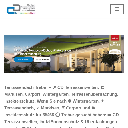
Zum
Inhalt
springen
Terrassendach Trebur – ↗️ CD Terrassenwelten: ☎️
Markisen, Carport, Wintergarten, Terrassenüberdachung,
Insektenschutz. Wenn Sie nach ✺ Wintergarten, ⭐
Terrassendach, ✓ Markisen, ☑️ Carport und ✹
Insektenschutz für 65468 ⭕ Trebur gesucht haben: ➡️ CD
Terrassenwelten, Ihr ☑️ Sonnenschutz & Überdachungen