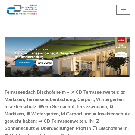
Zum
Inhalt
springen
Terrassendach Bischofsheim – ↗️ CD Terrassenwelten: ☎️
Markisen, Terrassenüberdachung, Carport, Wintergarten,
Insektenschutz. Wenn Sie nach ⭐ Terrassendach, ♻
Markisen, ✺ Wintergarten, ☑️ Carport und ⇒ Insektenschutz
gesucht haben: ➡️ CD Terrassenwelten, Ihr ☑️
Sonnenschutz & Überdachungen Profi in ⭕ Bischofsheim.