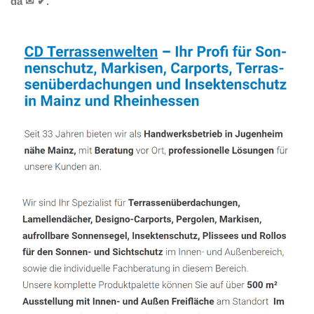
da ✉ ✔.