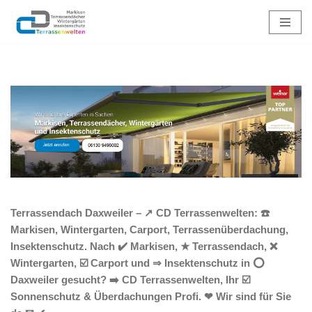
Zum
Inhalt
springen
Terrassendach Daxweiler – ↗️ CD Terrassenwelten: ☎️
Markisen, Wintergarten, Carport, Terrassenüberdachung,
Insektenschutz. Nach ✔️ Markisen, ★ Terrassendach, ❌
Wintergarten, ☑️ Carport und ⇒ Insektenschutz in ⭕
Daxweiler gesucht? ➡️ CD Terrassenwelten, Ihr ☑️
Sonnenschutz & Überdachungen Profi. ❤ Wir sind für Sie