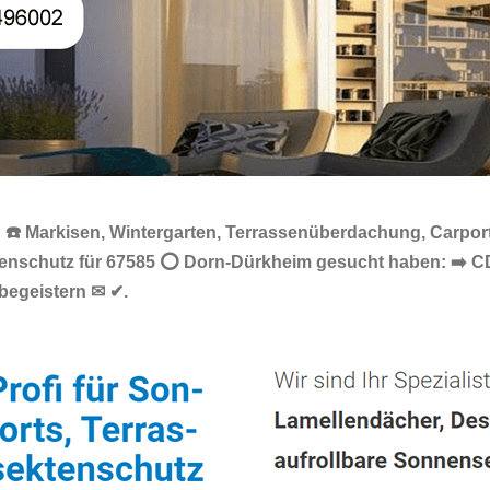
☎️ Markisen, Wintergarten, Terrassenüberdachung, Carport
ktenschutz für 67585 ⭕ Dorn-Dürkheim gesucht haben: ➡️ C
begeistern ✉ ✔.