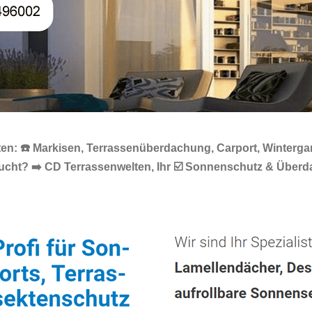
n: ☎️ Markisen, Terrassenüberdachung, Carport, Wintergart
sucht? ➡️ CD Terrassenwelten, Ihr ☑️ Sonnenschutz & Über