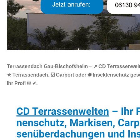
Terrassendach Gau-Bischofsheim – ↗️ CD Terrassenwelte
★ Terrassendach, ☑️ Carport oder ✹ Insektenschutz ge
Ihr Profi ✉ ✔.