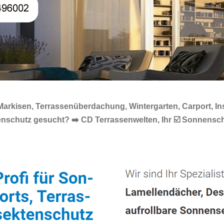
arkisen, Terrassenüberdachung, Wintergarten, Carport, In
ktenschutz gesucht? ➡️ CD Terrassenwelten, Ihr ☑️ Sonne