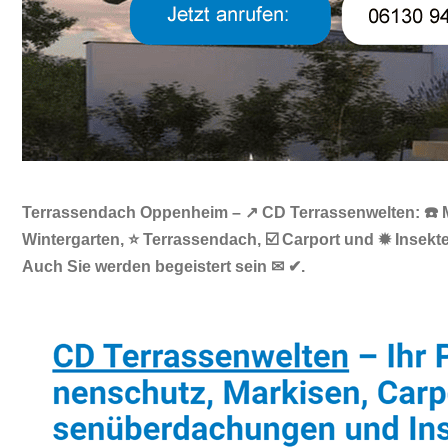
Terrassendach Oppenheim – ↗️ CD Terrassenwelten: ☎️ M
Wintergarten, ⭐ Terrassendach, ☑️ Carport und ✹ Inse
Auch Sie werden begeistert sein ✉ ✔.