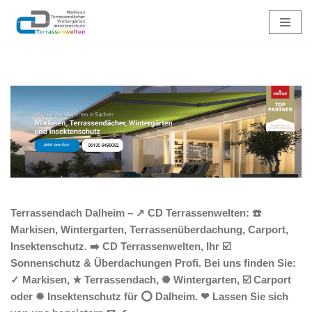
Zum
Inhalt
springen
Terrassendach Dalheim – ↗️ CD Terrassenwelten: ☎️
Markisen, Wintergarten, Terrassenüberdachung, Carport,
Insektenschutz. ➡️ CD Terrassenwelten, Ihr ☑️
Sonnenschutz & Überdachungen Profi. Bei uns finden Sie:
✓ Markisen, ★ Terrassendach, ✺ Wintergarten, ☑️ Carport
oder ✹ Insektenschutz für ⭕ Dalheim. ❤ Lassen Sie sich