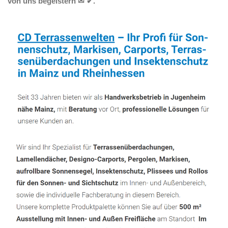
von uns begeistern ✉ ✔.