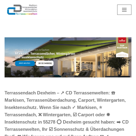
Zum
Inhalt
springen
Terrassendach Dexheim – ↗️ CD Terrassenwelten: ☎️
Markisen, Terrassenüberdachung, Carport, Wintergarten,
Insektenschutz. Wenn Sie nach ✓ Markisen, ⭐
Terrassendach, ❌ Wintergarten, ☑️ Carport oder ✹
Insektenschutz in 55278 ⭕ Dexheim gesucht haben: ➡️ CD
Terrassenwelten, Ihr ☑️ Sonnenschutz & Überdachungen