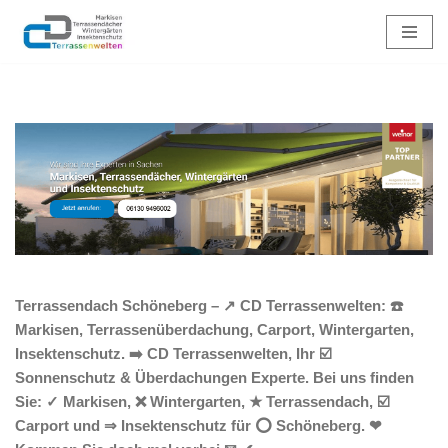
Zum
Inhalt
springen
Terrassendach Schöneberg – ↗️ CD Terrassenwelten: ☎️
Markisen, Terrassenüberdachung, Carport, Wintergarten,
Insektenschutz. ➡️ CD Terrassenwelten, Ihr ☑️
Sonnenschutz & Überdachungen Experte. Bei uns finden
Sie: ✓ Markisen, ❌ Wintergarten, ★ Terrassendach, ☑️
Carport und ⇒ Insektenschutz für ⭕ Schöneberg. ❤