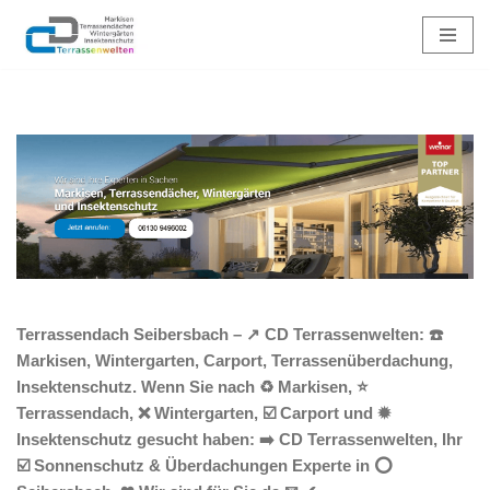
Zum
Inhalt
springen
Terrassendach Seibersbach – ↗️ CD Terrassenwelten: ☎️
Markisen, Wintergarten, Carport, Terrassenüberdachung,
Insektenschutz. Wenn Sie nach ♻ Markisen, ⭐
Terrassendach, ❌ Wintergarten, ☑️ Carport und ✹
Insektenschutz gesucht haben: ➡️ CD Terrassenwelten, Ihr
☑️ Sonnenschutz & Überdachungen Experte in ⭕