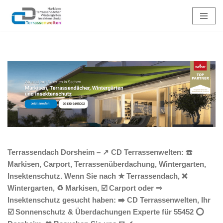
Zum
Inhalt
springen
Terrassendach Dorsheim – ↗️ CD Terrassenwelten: ☎️
Markisen, Carport, Terrassenüberdachung, Wintergarten,
Insektenschutz. Wenn Sie nach ★ Terrassendach, ❌
Wintergarten, ♻ Markisen, ☑️ Carport oder ⇒
Insektenschutz gesucht haben: ➡️ CD Terrassenwelten, Ihr
☑️ Sonnenschutz & Überdachungen Experte für 55452 ⭕