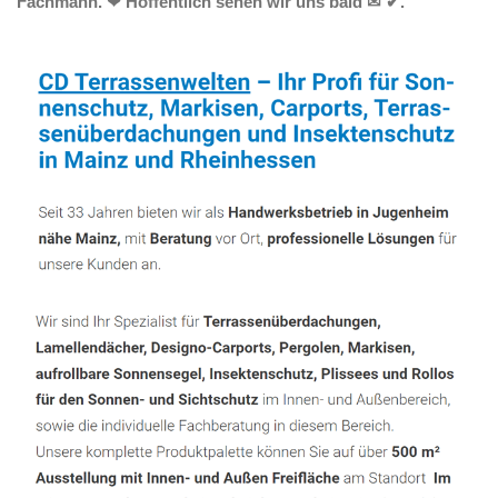
Fachmann. ❤ Hoffentlich sehen wir uns bald ✉ ✔.