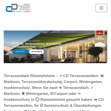
Zum
Inhalt
springen
Terrassendach Rümmelsheim – ↗️ CD Terrassenwelten: ☎️
Markisen, Terrassenüberdachung, Carport, Wintergarten,
Insektenschutz. Wenn Sie nach ★ Terrassendach, ✓
Markisen, ✺ Wintergarten, ☑️ Carport oder ⇒
Insektenschutz in ⭕ Rümmelsheim gesucht haben: ➡️ CD
Terrassenwelten, Ihr ☑️ Sonnenschutz & Überdachungen