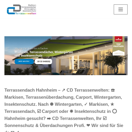
Zum
Inhalt
springen
Terrassendach Hahnheim – ↗️ CD Terrassenwelten: ☎️
Markisen, Terrassenüberdachung, Carport, Wintergarten,
Insektenschutz. Nach ✺ Wintergarten, ✓ Markisen, ★
Terrassendach, ☑️ Carport oder ✹ Insektenschutz in ⭕
Hahnheim gesucht? ➡️ CD Terrassenwelten, Ihr ☑️
Sonnenschutz & Überdachungen Profi. ❤ Wir sind für Sie