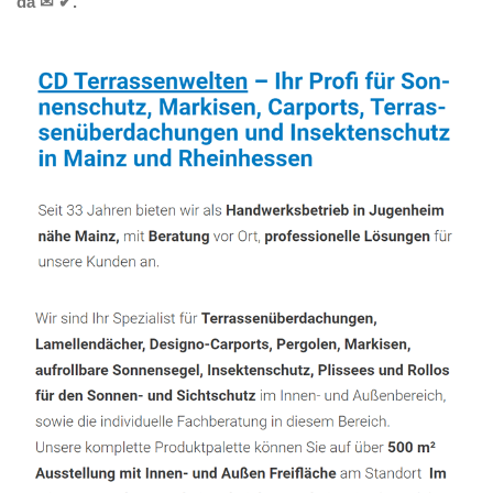
da ✉ ✔.