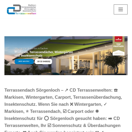
Zum
Inhalt
springen
Terrassendach Sörgenloch – ↗️ CD Terrassenwelten: ☎️
Markisen, Wintergarten, Carport, Terrassenüberdachung,
Insektenschutz. Wenn Sie nach ❌ Wintergarten, ✓
Markisen, ⭐ Terrassendach, ☑️ Carport oder ✹
Insektenschutz für ⭕ Sörgenloch gesucht haben: ➡️ CD
Terrassenwelten, Ihr ☑️ Sonnenschutz & Überdachungen