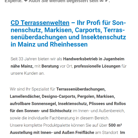
Experte. ❤ Auch Sie werden begeistert sein ✉ ✔.